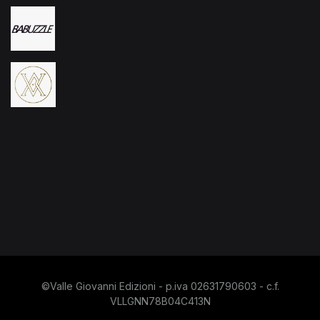
©Valle Giovanni Edizioni - p.iva 02631790603 - c.f.
VLLGNN78B04C413N