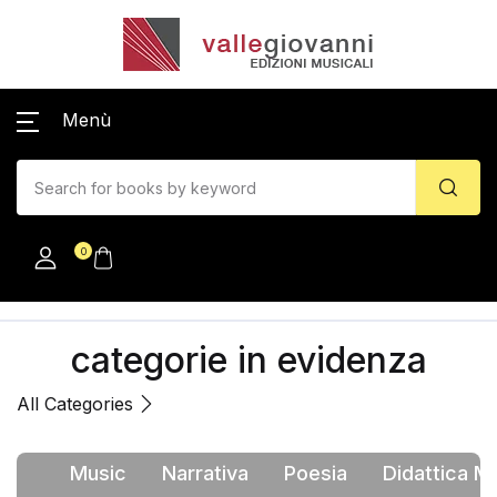
Menù
0
categorie in evidenza
All Categories
Music
Narrativa
Poesia
Didattica M