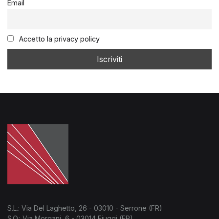
Email
Accetto la privacy policy
S.L.: Via Del Laghetto, 26 - 03010 - Serrone (FR)
S.O.: Via Morgani, 6 - 03014 Fiuggi (FR)