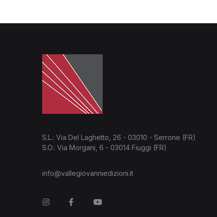
S.L.: Via Del Laghetto, 26 - 03010 - Serrone (FR)
S.O.: Via Morgani, 6 - 03014 Fiuggi (FR)
info@vallegiovanniedizioni.it
Instagram
Facebook
You Tube