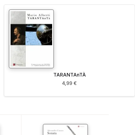
TARANTAnTÀ
4,99
€