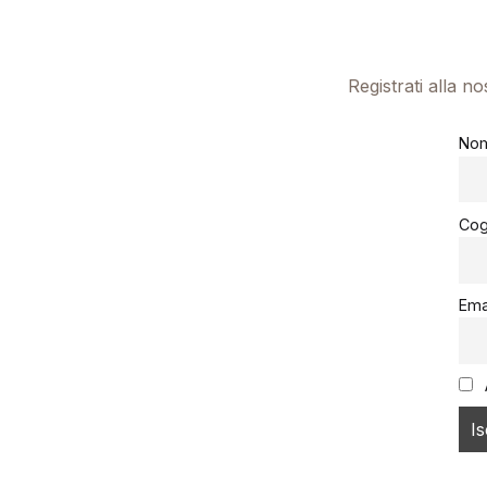
Registrati alla n
No
Co
Ema