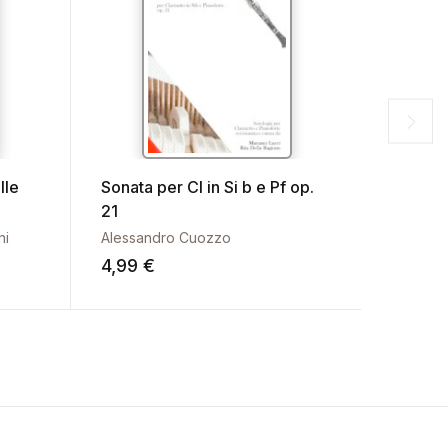
lle
Sonata per Cl in Si b e Pf op.
En Faib
21
hi
Alessandro Cuozzo
Carlo F
4,99
€
4,99
€