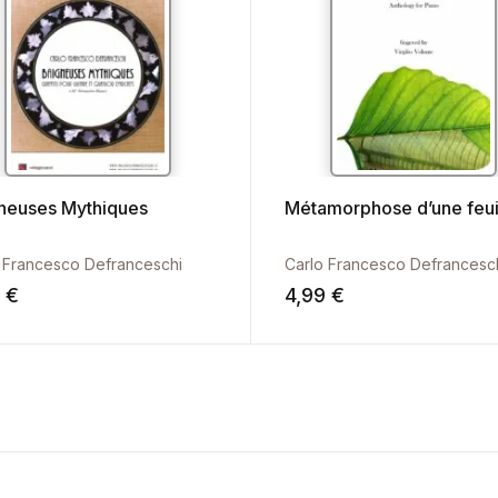
neuses Mythiques
Métamorphose d’une feui
 Francesco Defranceschi
Carlo Francesco Defrancesc
9
€
4,99
€