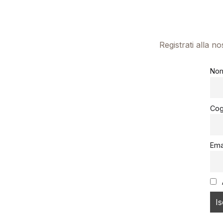
Registrati alla n
No
Co
Ema