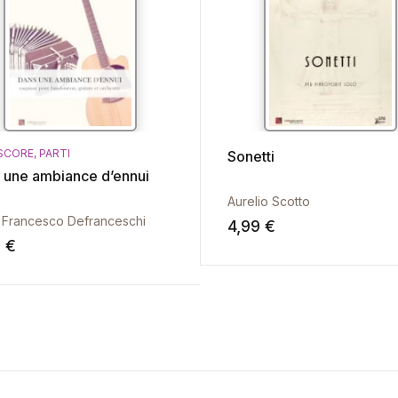
 SCORE
,
PARTI
Sonetti
 une ambiance d’ennui
Aurelio Scotto
 Francesco Defranceschi
4,99
€
9
€