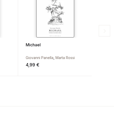
Michael
En Faib
Giovanni Panella
,
Marta Rossi
Carlo F
4,99
€
4,99
€