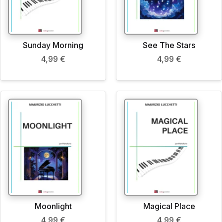
Sunday Morning
See The Stars
4,99
€
4,99
€
Moonlight
Magical Place
4,99
€
4,99
€