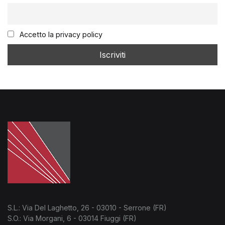
Accetto la privacy policy
S.L.: Via Del Laghetto, 26 - 03010 - Serrone (FR)
S.O.: Via Morgani, 6 - 03014 Fiuggi (FR)