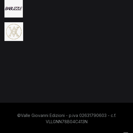
©Valle Giovanni Edizioni - p.iva 02631790603 - c.f.
VLLGNN78B04C413N