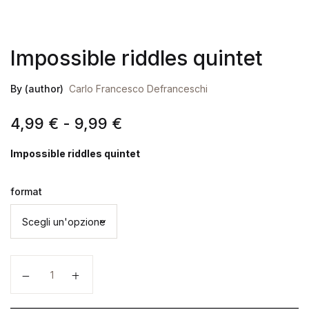
Impossible riddles quintet
By (author)
Carlo Francesco Defranceschi
Fascia di prezzo: da 4,99
4,99
€
-
9,99
€
Impossible riddles quintet
format
Impossible riddles quintet quantità