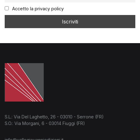
Accetto la privacy policy
S.L.: Via Del Laghetto, 26 - 03010 - Serrone (FR)
S.O.: Via Morgani, 6 - 03014 Fiuggi (FR)
info@vallegiovanniedizioni.it