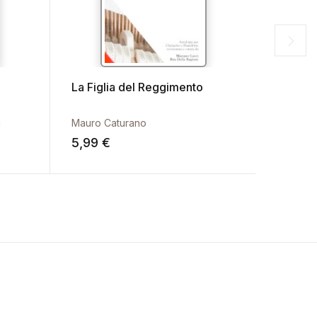
La Figlia del Reggimento
En Faib
i
Mauro Caturano
Carlo F
5,99
€
4,99
€