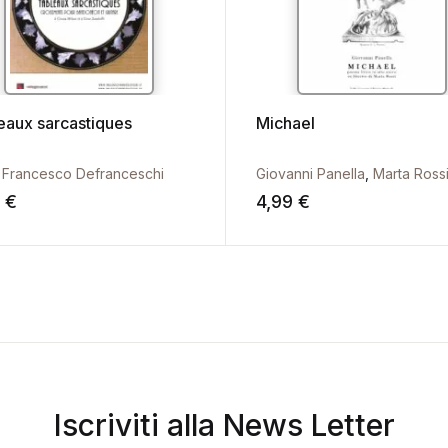
eaux sarcastiques
Michael
 Francesco Defranceschi
Giovanni Panella
,
Marta Ross
9
€
4,99
€
Iscriviti alla News Letter