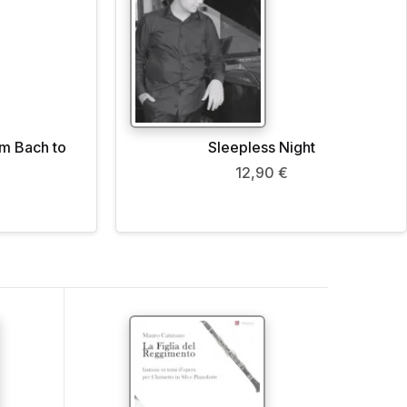
m Bach to
Sleepless Night
12,90
€