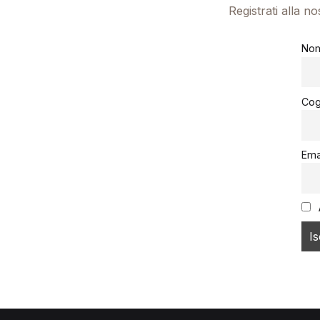
Registrati alla n
No
Co
Ema