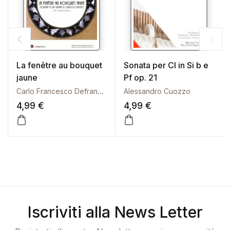
La fenêtre au bouquet
Sonata per Cl in Si b e
jaune
Pf op. 21
Carlo Francesco Defranceschi
Alessandro Cuozzo
4,99
€
4,99
€
Questo prodotto ha più vari
Iscriviti alla News Letter