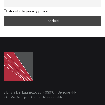
Accetto la privacy policy
S.L.: Via Del Laghetto, 26 - 03010 - Serrone (FR)
S.O.: Via Morgani, 6 - 03014 Fiuggi (FR)