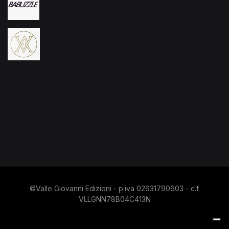
©Valle Giovanni Edizioni - p.iva 02631790603 - c.f.
VLLGNN78B04C413N