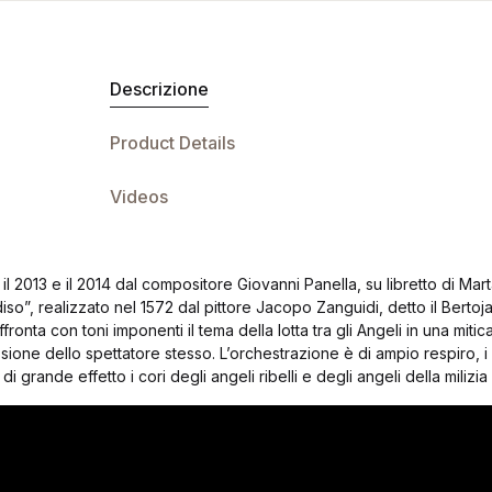
Descrizione
Product Details
Videos
il 2013 e il 2014 dal compositore Giovanni Panella, su libretto di Mar
radiso”, realizzato nel 1572 dal pittore Jacopo Zanguidi, detto il Berto
ffronta con toni imponenti il tema della lotta tra gli Angeli in una mi
ssione dello spettatore stesso. L’orchestrazione è di ampio respiro, i
 grande effetto i cori degli angeli ribelli e degli angeli della milizia