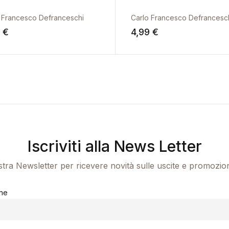
 Francesco Defranceschi
Carlo Francesco Defrancesc
9
€
4,99
€
Iscriviti alla News Letter
ostra Newsletter per ricevere novità sulle uscite e promozio
me