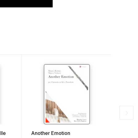
lle
Another Emotion
Chignon