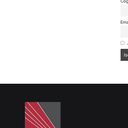
Co
Ema