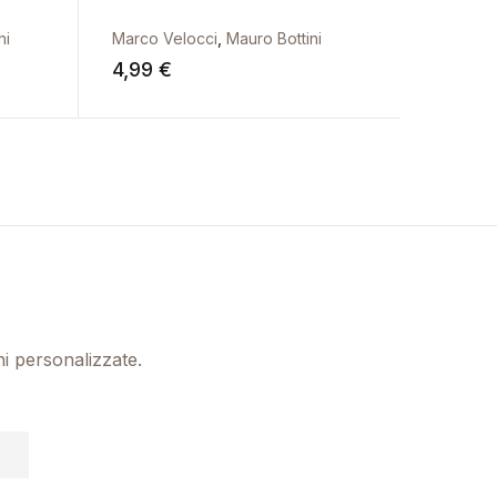
hi
Marco Velocci
,
Mauro Bottini
Carlo F
4,99
€
4,99
€
ni personalizzate.