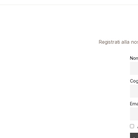
Registrati alla n
No
Co
Ema