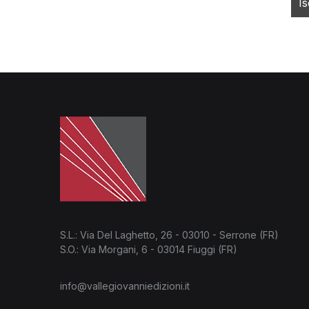
S.L.: Via Del Laghetto, 26 - 03010 - Serrone (FR)
S.O.: Via Morgani, 6 - 03014 Fiuggi (FR)
info@vallegiovanniedizioni.it