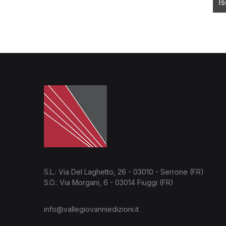
S.L.: Via Del Laghetto, 26 - 03010 - Serrone (FR)
S.O.: Via Morgani, 6 - 03014 Fiuggi (FR)
info@vallegiovanniedizioni.it