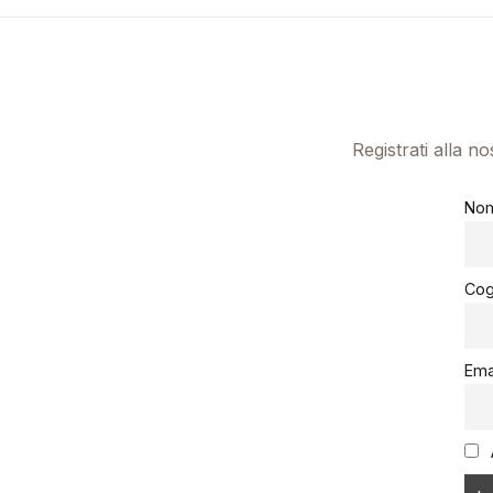
Registrati alla n
No
Co
Ema