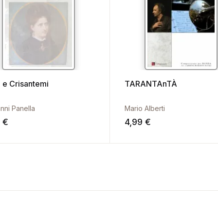
 e Crisantemi
TARANTAnTÀ
nni Panella
Mario Alberti
9
€
4,99
€