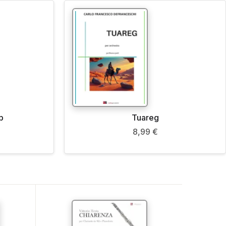
b
Tuareg
8,99
€