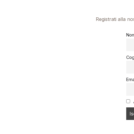
Registrati alla n
No
Co
Ema