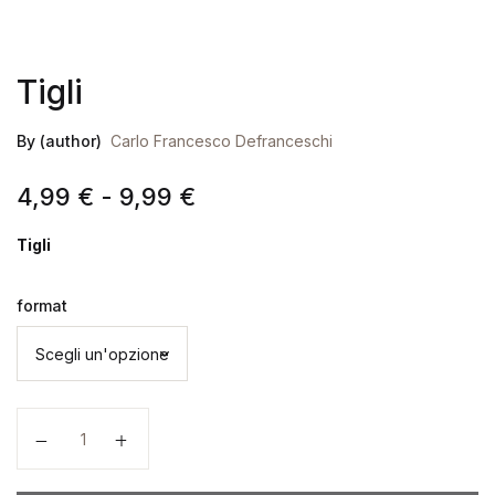
Tigli
By (author)
Carlo Francesco Defranceschi
Fascia di prezzo: da 4,99
4,99
€
-
9,99
€
Tigli
format
Tigli quantità