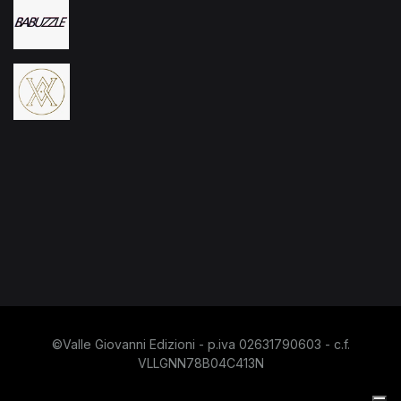
©Valle Giovanni Edizioni - p.iva 02631790603 - c.f.
VLLGNN78B04C413N