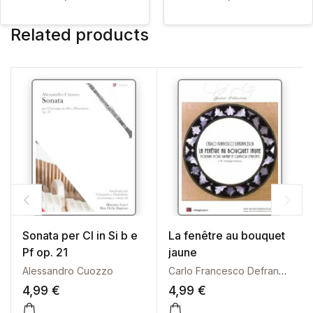
Related products
Sonata per Cl in Si b e
La fenêtre au bouquet
Pf op. 21
jaune
Alessandro Cuozzo
Carlo Francesco Defranceschi
4,99
€
4,99
€