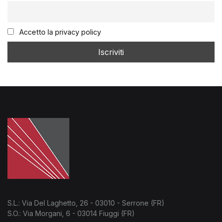
Accetto la privacy policy
S.L.: Via Del Laghetto, 26 - 03010 - Serrone (FR)
S.O.: Via Morgani, 6 - 03014 Fiuggi (FR)