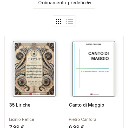
Ordinamento predefinito
35 Liriche
Canto di Maggio
Licinio Refice
Pietro Canfora
7,99
€
6,99
€