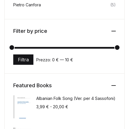
Pietro Canfora
(5)
Filter by price
Filtra
Prezzo:
0 €
—
10 €
Prezzo Min
Prezzo Max
Featured Books
Albanian Folk Song (Ver. per 4 Sassofoni)
Fascia di prezzo: da 3,99 € a 2
3,99
€
-
20,00
€