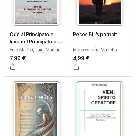
Ode al Principato e
Pecos Bill’s portrait
Inno del Principato di
Filettino
Enio Marfoli
,
Luigi Martini
Marcovalerio Marletta
7,99
€
4,99
€