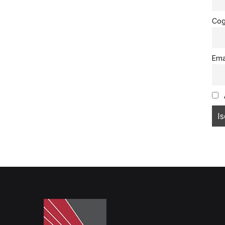
Co
Ema