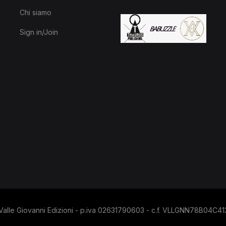
Chi siamo
Sign in/Join
alle Giovanni Edizioni - p.iva 02631790603 - c.f. VLLGNN78B04C4