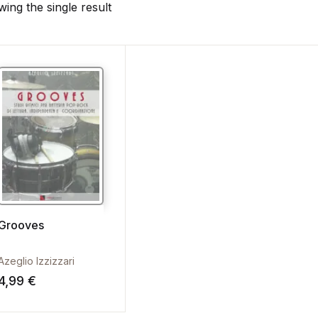
ing the single result
Grooves
Azeglio Izzizzari
4,99
€