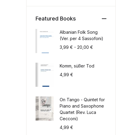
Featured Books
Albanian Folk Song
(Ver. per 4 Sassofoni)
Fascia di prezzo: da
3,99
€
-
20,00
€
Komm, süßer Tod
4,99
€
On Tango - Quintet for
Piano and Saxophone
Quartet (Rev. Luca
Cecconi)
4,99
€