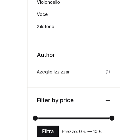
Violoncello
Voce
Xilofono
Author
Azeglio Izzizzari
(1)
Filter by price
Filtra
Prezzo:
0 €
—
10 €
Prezzo Min
Prezzo Max