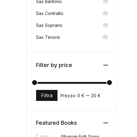
Sax Baritono
(1)
Sax Contralto
(1)
Sax Soprano
(1)
Sax Tenore
(1)
Filter by price
Filtra
Prezzo:
0 €
—
20 €
Prezzo Min
Prezzo Max
Featured Books
Albanian Folk Song