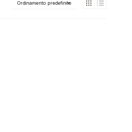
Ordinamento predefinito
SOPRANO
,
SAX TENORE
 €