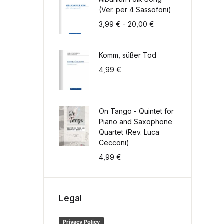
(Ver. per 4 Sassofoni)
Fascia di prezzo: da
3,99
€
-
20,00
€
Komm, süßer Tod
4,99
€
On Tango - Quintet for
Piano and Saxophone
Quartet (Rev. Luca
Cecconi)
4,99
€
Legal
Privacy Policy