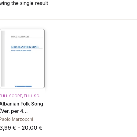
ing the single result
FULL SCORE
,
FULL SCORE E PARTI
,
SAX BARITONO
,
SAX CONTRALTO
,
SAX 
Albanian Folk Song
(Ver. per 4
Sassofoni)
Paolo Marzocchi
Fascia di prezzo: da 3,99 € a 20,00
3,99
€
-
20,00
€