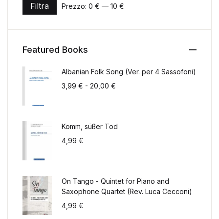
Filtra
Prezzo:
0 €
—
10 €
Prezzo Min
Prezzo Max
Featured Books
Albanian Folk Song (Ver. per 4 Sassofoni)
Fascia di prezzo: da 3,99 € a 2
3,99
€
-
20,00
€
Komm, süßer Tod
4,99
€
On Tango - Quintet for Piano and
Saxophone Quartet (Rev. Luca Cecconi)
4,99
€