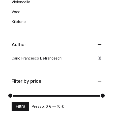
Violoncello
Voce
Xilofono
Author
Carlo Francesco Defranceschi
(1)
Filter by price
Filtra
Prezzo:
0 €
—
10 €
Prezzo Min
Prezzo Max