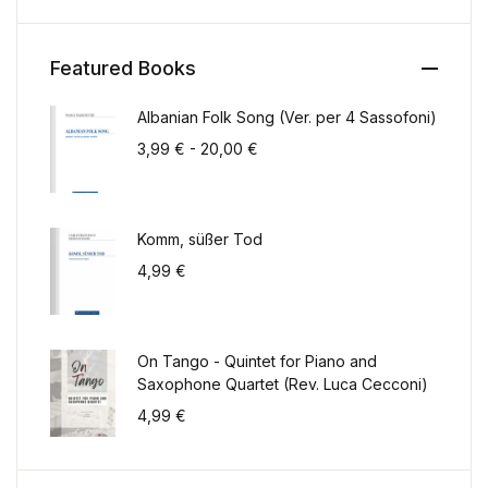
Featured Books
Albanian Folk Song (Ver. per 4 Sassofoni)
Fascia di prezzo: da 3,99 € a 2
3,99
€
-
20,00
€
Komm, süßer Tod
4,99
€
On Tango - Quintet for Piano and
Saxophone Quartet (Rev. Luca Cecconi)
4,99
€