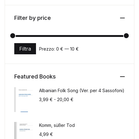
Filter by price
Filtra
Prezzo:
0 €
—
10 €
Prezzo Min
Prezzo Max
Featured Books
Albanian Folk Song (Ver. per 4 Sassofoni)
Fascia di prezzo: da 3,99 € a 2
3,99
€
-
20,00
€
Komm, süßer Tod
4,99
€