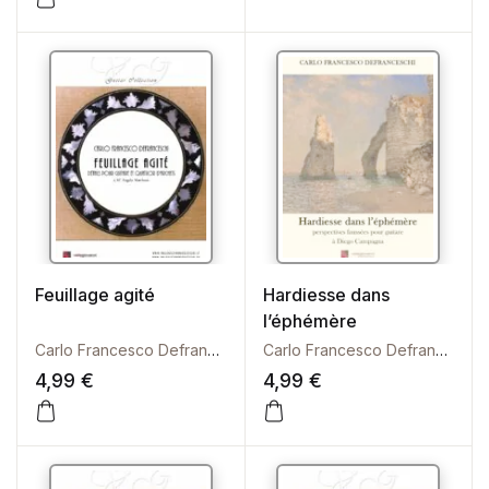
Questo prodotto ha più varianti. Le opzioni possono es
Feuillage agité
Hardiesse dans
l’éphémère
Carlo Francesco Defranceschi
Carlo Francesco Defranceschi
4,99
€
4,99
€