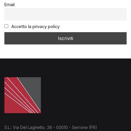
Email
Accetto la privacy policy
S.L.: Via Del Laghetto, 26 - 03010 - Serrone (FR)