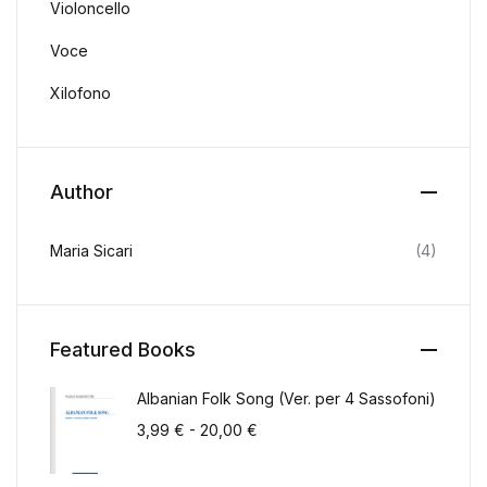
Violoncello
Voce
Xilofono
Author
Maria Sicari
(4)
Featured Books
Albanian Folk Song (Ver. per 4 Sassofoni)
Fascia di prezzo: da 3,99 € a 2
3,99
€
-
20,00
€