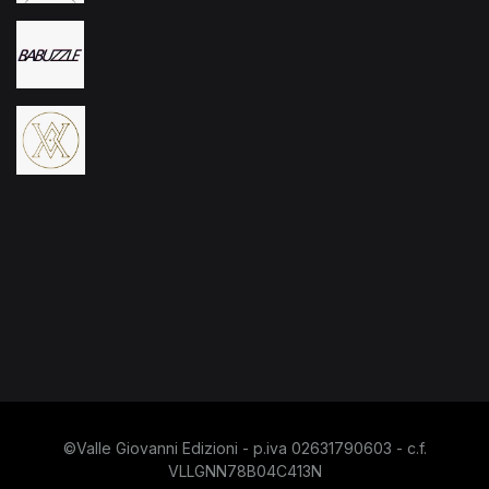
©Valle Giovanni Edizioni - p.iva 02631790603 - c.f.
VLLGNN78B04C413N