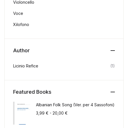
Violoncello
Voce
Xilofono
Author
Licinio Refice
(1)
Featured Books
Albanian Folk Song (Ver. per 4 Sassofoni)
Fascia di prezzo: da 3,99 € a 2
3,99
€
-
20,00
€