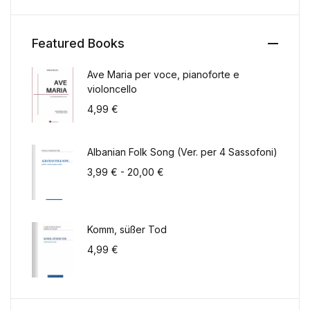
Featured Books
Ave Maria per voce, pianoforte e
violoncello
4,99
€
Albanian Folk Song (Ver. per 4 Sassofoni)
Fascia di prezzo: da 3,99 € a 2
3,99
€
-
20,00
€
Komm, süßer Tod
4,99
€