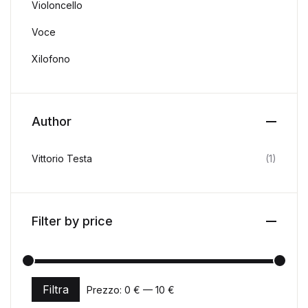
Violoncello
Voce
Xilofono
Author
Vittorio Testa
(1)
Filter by price
Filtra
Prezzo:
0 €
—
10 €
Prezzo Min
Prezzo Max