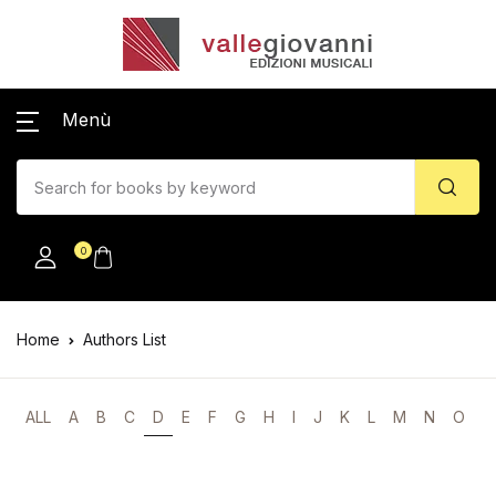
Menù
0
Home
Authors List
ALL
A
B
C
D
E
F
G
H
I
J
K
L
M
N
O
P