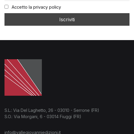
Accetto la privacy policy
S.L.: Via Del Laghetto, 26 - 03010 - Serrone (FR)
S.O.: Via Morgani, 6 - 03014 Fiuggi (FR)
info@vallegiovanniedizioni.it