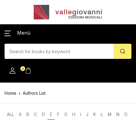
Menù
0
Home
Authors List
ALL
A
B
C
D
E
F
G
H
I
J
K
L
M
N
O
P