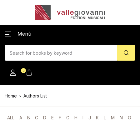
Menù
0
Home
Authors List
ALL
A
B
C
D
E
F
G
H
I
J
K
L
M
N
O
P