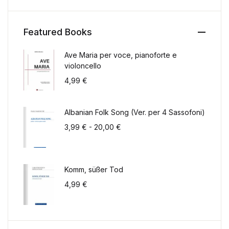
Featured Books
Ave Maria per voce, pianoforte e
violoncello
4,99
€
Albanian Folk Song (Ver. per 4 Sassofoni)
Fascia di prezzo: da 3,99 € a 2
3,99
€
-
20,00
€
Komm, süßer Tod
4,99
€