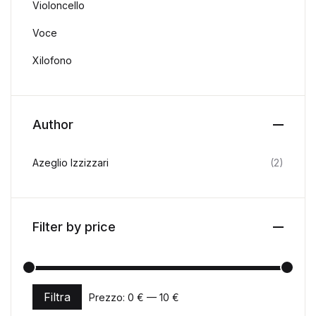
Violoncello
Voce
Xilofono
Author
Azeglio Izzizzari
(2)
Filter by price
Filtra
Prezzo:
0 €
—
10 €
Prezzo Min
Prezzo Max