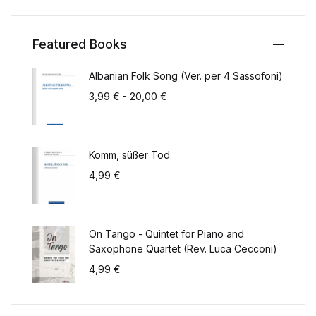
Featured Books
Albanian Folk Song (Ver. per 4 Sassofoni)
Fascia di prezzo: da 3,99 € a 2
3,99
€
-
20,00
€
Komm, süßer Tod
4,99
€
On Tango - Quintet for Piano and
Saxophone Quartet (Rev. Luca Cecconi)
4,99
€