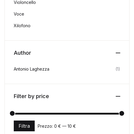
Violoncello
Voce
Xilofono
Author
Antonio Laghezza
(1)
Filter by price
Filtra
Prezzo:
0 €
—
10 €
Prezzo Min
Prezzo Max