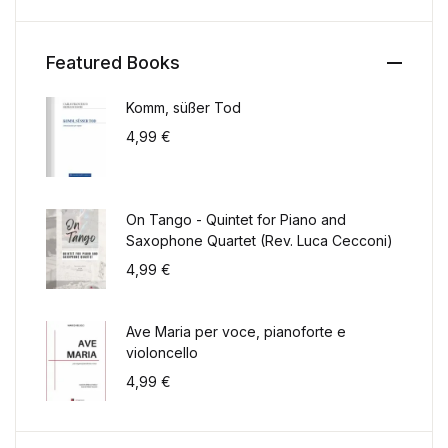
Featured Books
Komm, süßer Tod
4,99
€
On Tango - Quintet for Piano and
Saxophone Quartet (Rev. Luca Cecconi)
4,99
€
Ave Maria per voce, pianoforte e
violoncello
4,99
€