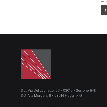
S.L.: Via Del Laghetto, 26 - 03010 - Serrone (FR)
S.O.: Via Morgani, 6 - 03014 Fiuggi (FR)