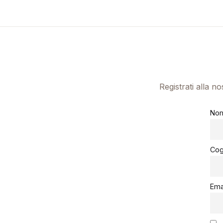
Registrati alla n
No
Co
Ema