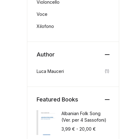
Violoncello
Voce
Xilofono
Author
Luca Mauceri
(1)
Featured Books
Albanian Folk Song
(Ver. per 4 Sassofoni)
Fascia di prezzo: da
3,99
€
-
20,00
€