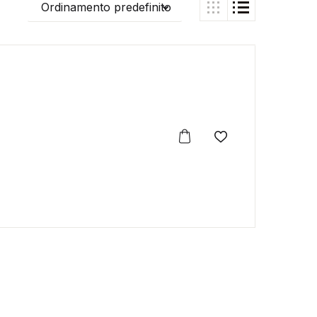
Ordinamento predefinito
Aggiungi alla lis