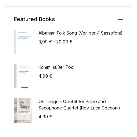
Featured Books
Albanian Folk Song (Ver. per 4 Sassofoni)
Fascia di prezzo: da 3,99 € a 2
3,99
€
-
20,00
€
Komm, süßer Tod
4,99
€
On Tango - Quintet for Piano and
Saxophone Quartet (Rev. Luca Cecconi)
4,99
€