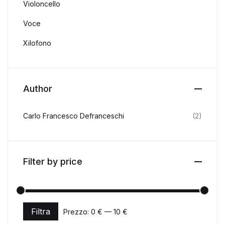
Violoncello
Voce
Xilofono
Author
Carlo Francesco Defranceschi
(2)
Filter by price
Filtra
Prezzo:
0 €
—
10 €
Prezzo Min
Prezzo Max